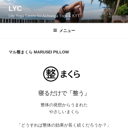
コ
LYC
ン
Life Yoga Centre for Ashtanga Yoga & KYT
テ
ン
ツ
メニュー
へ
ス
キ
マル整まくら MARUSEI PILLOW
ッ
プ
寝るだけで「整う」
整体の発想からうまれた
やさしいまくら
「どうすれば整体の効果が長く続くだろうか？」